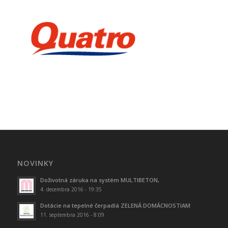
NOVINKY
Doživotná záruka na systém MULTIBETON,
4. decembra 2016 - 19:35
Dotácie na tepelné čerpadlá ZELENÁ DOMÁCNOSTIAM
11. septembra 2016 - 8:09