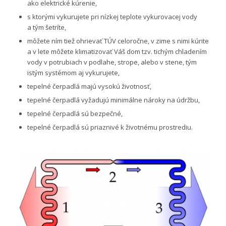
ako elektrické kúrenie,
s ktorými vykurujete pri nízkej teplote vykurovacej vody
a tým šetríte,
môžete ním tiež ohrievať TÚV celoročne, v zime s nimi kúrite
a v lete môžete klimatizovať Váš dom tzv. tichým chladením
vody v potrubiach v podlahe, strope, alebo v stene, tým
istým systémom aj vykurujete,
tepelné čerpadlá majú vysokú životnosť,
tepelné čerpadlá vyžadujú minimálne nároky na údržbu,
tepelné čerpadlá sú bezpečné,
tepelné čerpadlá sú priaznivé k životnému prostrediu.