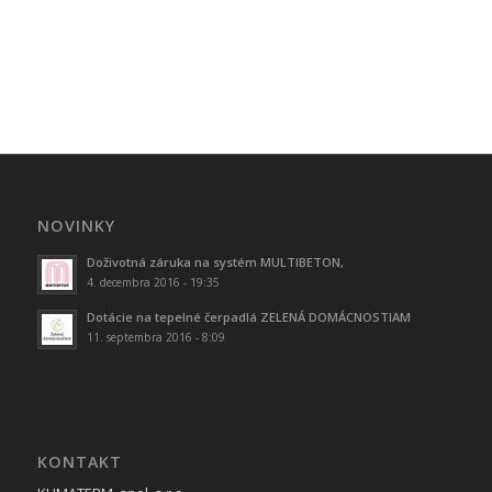
NOVINKY
Doživotná záruka na systém MULTIBETON,
4. decembra 2016 - 19:35
Dotácie na tepelné čerpadlá ZELENÁ DOMÁCNOSTIAM
11. septembra 2016 - 8:09
KONTAKT