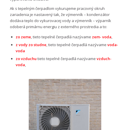
Ak s tepelným čerpadlom vykurujeme pracovný okruh
zariadenia je nastavený tak, že výmenník – kondenzátor
dodáva teplo do vykurovacej vody a výmenník – výparník
odoberá primárnu energiu z externého prostredia a to:
zo zeme
, tieto tepelné čerpadlá nazývame
zem- voda
,
z vody zo studne
, tieto tepelné čerpadlá nazývame
voda-
voda
zo vzduchu
tieto tepelné čerpadlá nazývame
vzduch-
voda
,