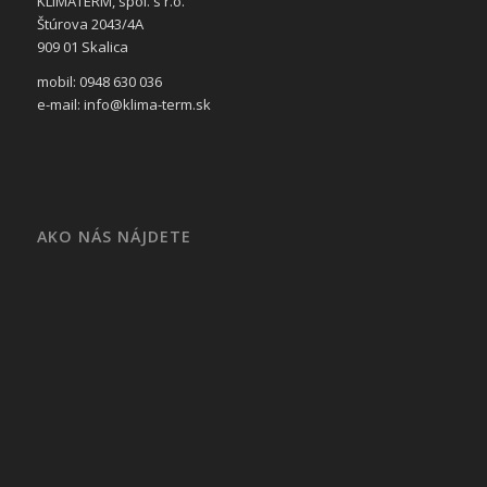
KLIMATERM, spol. s r.o.
Štúrova 2043/4A
909 01 Skalica
mobil: 0948 630 036
e-mail: info@klima-term.sk
AKO NÁS NÁJDETE