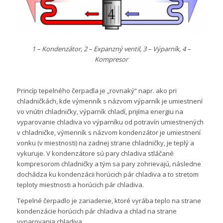
1 – Kondenzátor, 2 – Expanzný ventil, 3 – Výparník, 4 –
Kompresor
Princíp tepelného čerpadla je „rovnaký“ napr. ako pri
chladničkách, kde výmenník s názvom výparník je umiestnení
vo vnútri chladničky, výparník chladí, prijíma energiu na
vyparovanie chladiva vo výparníku od potravín umiestnených
v chladničke, výmenník s názvom kondenzátor je umiestnení
vonku (v miestnosti) na zadnej strane chladničky, je teplý a
vykuruje. V kondenzátore sú pary chladiva stláčané
kompresorom chladničky a tým sa pary zohrievajú, následne
dochádza ku kondenzácii horúcich pár chladiva a to stretom
teploty miestnosti a horúcich pár chladiva.
Tepelné čerpadlo je zariadenie, ktoré vyrába teplo na strane
kondenzácie horúcich pár chladiva a chlad na strane
vyparovania chladiva.