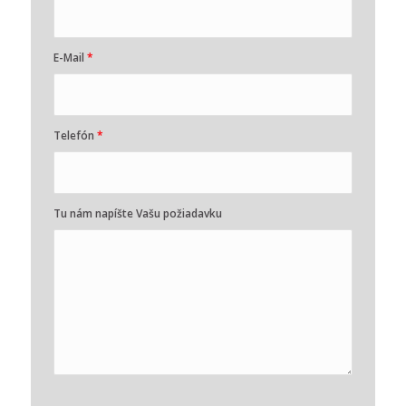
E-Mail
*
Telefón
*
Tu nám napíšte Vašu požiadavku