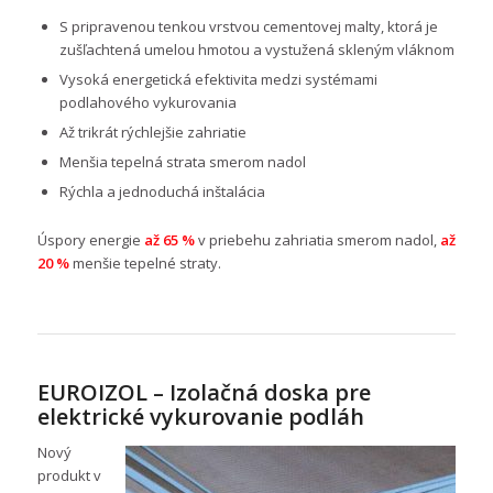
S pripravenou tenkou vrstvou cementovej malty, ktorá je
zušľachtená umelou hmotou a vystužená skleným vláknom
Vysoká energetická efektivita medzi systémami
podlahového vykurovania
Až trikrát rýchlejšie zahriatie
Menšia tepelná strata smerom nadol
Rýchla a jednoduchá inštalácia
Úspory energie
až 65 %
v priebehu zahriatia smerom nadol,
až
20 %
menšie tepelné straty.
EUROIZOL – Izolačná doska pre
elektrické vykurovanie podláh
Nový
produkt v