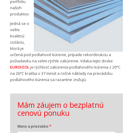
portfoliu
našich
produktov.
Jedná se o
veľmi
kvalitnú
izoláciu,
ktorá je
určená pod podlahové kúrenie, prípade rekonštrukciu a
požiadavku na velmi rýchle zakúrenie. Vďaka tejto doske
EUROIZOL
je rýchlosť zakúrenia podlahového kúrenia z 20°C
na 26°C kratšia o 37 minút a ročné náklady na prevádzku
podlahového kúrenia sa razantne znižujú.
Mám záujem o bezplatnú
cenovú ponuku
Meno a priezvisko
*