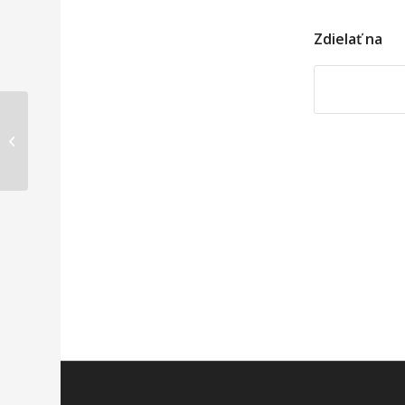
Zdielať na
Dotácie na tepelné
čerpadlá ZELENÁ
DOMÁCNOSTIAM