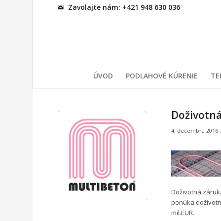
Zavolajte nám: +421 948 630 036
ÚVOD
PODLAHOVÉ KÚRENIE
TE
Doživotn
4. decembra 2016
Doživotná záru
ponúka doživotnú
mil.EUR.