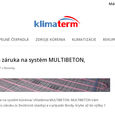
Má
PELNÉ ČERPADLÁ
ZDROJE KÚRENIA
KLIMATIZÁCIE
REKUP
á záruka na systém MULTIBETON,
/
v
Novinky
ka na systém kúrenia/ chladenia MULTIBETON. MULTIBETON Vám
 záruku (v životnosti stavby) a v prípade škody, krytie až do výšky 1