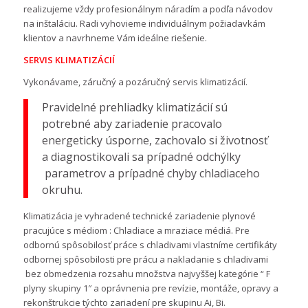
realizujeme vždy profesionálnym náradím a podľa návodov
na inštaláciu. Radi vyhovieme individuálnym požiadavkám
klientov a navrhneme Vám ideálne riešenie.
SERVIS KLIMATIZÁCIÍ
Vykonávame, záručný a pozáručný servis klimatizácií.
Pravidelné prehliadky klimatizácií sú
potrebné aby zariadenie pracovalo
energeticky úsporne, zachovalo si životnosť
a diagnostikovali sa prípadné odchýlky
parametrov a prípadné chyby chladiaceho
okruhu.
Klimatizácia je vyhradené technické zariadenie plynové
pracujúce s médiom : Chladiace a mraziace médiá. Pre
odbornú spôsobilosť práce s chladivami vlastníme certifikáty
odbornej spôsobilosti pre prácu a nakladanie s chladivami
bez obmedzenia rozsahu množstva najvyššej kategórie “ F
plyny skupiny 1″ a oprávnenia pre revízie, montáže, opravy a
rekonštrukcie týchto zariadení pre skupinu Ai, Bi.