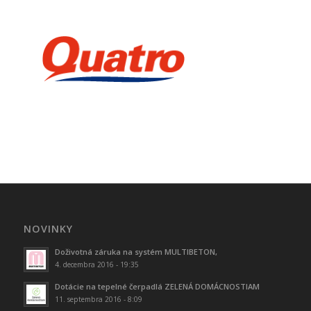
NOVINKY
Doživotná záruka na systém MULTIBETON,
4. decembra 2016 - 19:35
Dotácie na tepelné čerpadlá ZELENÁ DOMÁCNOSTIAM
11. septembra 2016 - 8:09