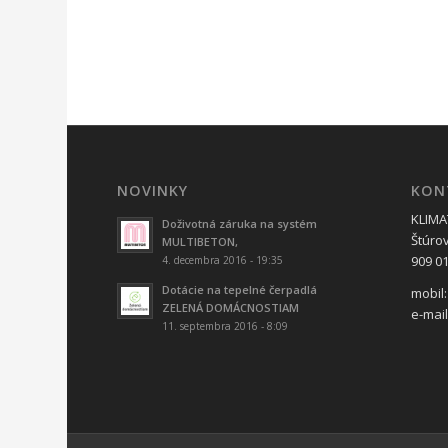
NOVINKY
KON
KLIMAT
Doživotná záruka na systém
Štúro
MULTIBETON,
909 01
4. decembra 2016 - 19:35
Dotácie na tepelné čerpadlá
mobil:
ZELENÁ DOMÁCNOSTIAM
e-mai
11. septembra 2016 - 8:09