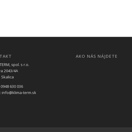
TAKT
AKO NÁS NÁJDETE
ERM, spol. s r.o.
va 2043/4A
 Skalica
 0948 630 036
l: info@klima-term.sk