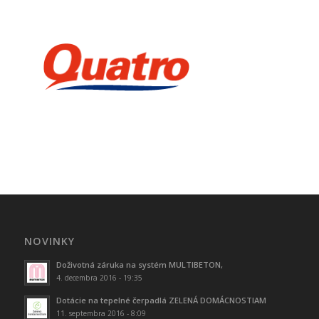
NOVINKY
Doživotná záruka na systém MULTIBETON,
4. decembra 2016 - 19:35
Dotácie na tepelné čerpadlá ZELENÁ DOMÁCNOSTIAM
11. septembra 2016 - 8:09