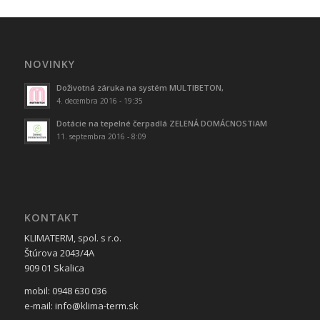
NOVINKY
Doživotná záruka na systém MULTIBETON,
4. decembra 2016 - 19:35
Dotácie na tepelné čerpadlá ZELENÁ DOMÁCNOSTIAM
11. septembra 2016 - 8:09
KONTAKT
KLIMATERM, spol. s r.o.
Štúrova 2043/4A
909 01 Skalica
mobil: 0948 630 036
e-mail: info@klima-term.sk