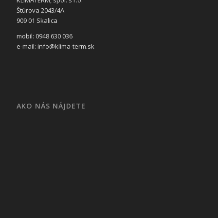
KLIMATERM, spol. s r.o.
Štúrova 2043/4A
909 01 Skalica
mobil: 0948 630 036
e-mail: info@klima-term.sk
AKO NÁS NÁJDETE