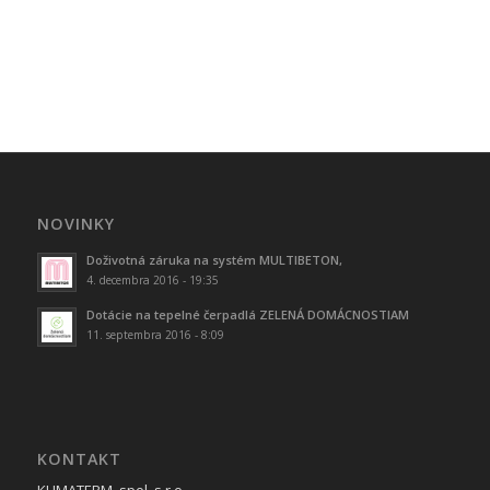
NOVINKY
Doživotná záruka na systém MULTIBETON,
4. decembra 2016 - 19:35
Dotácie na tepelné čerpadlá ZELENÁ DOMÁCNOSTIAM
11. septembra 2016 - 8:09
KONTAKT