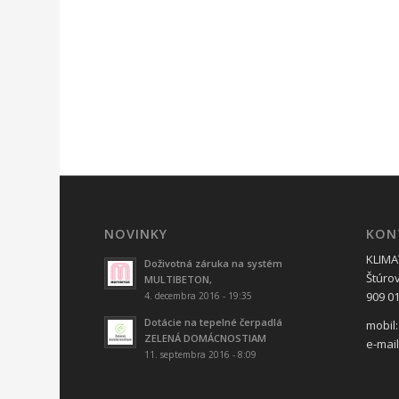
NOVINKY
KON
KLIMAT
Doživotná záruka na systém
Štúro
MULTIBETON,
909 01
4. decembra 2016 - 19:35
Dotácie na tepelné čerpadlá
mobil:
ZELENÁ DOMÁCNOSTIAM
e-mai
11. septembra 2016 - 8:09