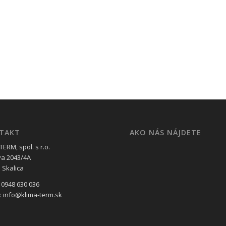
TAKT
AKO NÁS NÁJDETE
ERM, spol. s r.o.
va 2043/4A
 Skalica
 0948 630 036
l: info@klima-term.sk