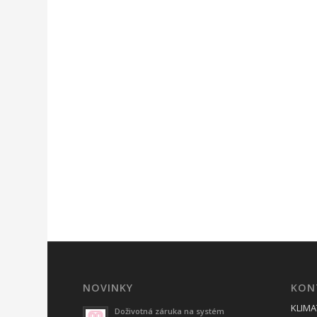
NOVINKY
KON
KLIMAT
Doživotná záruka na systém