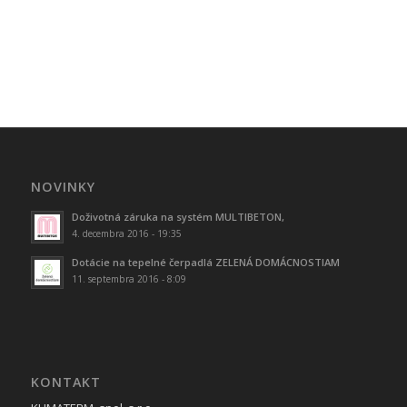
NOVINKY
Doživotná záruka na systém MULTIBETON,
4. decembra 2016 - 19:35
Dotácie na tepelné čerpadlá ZELENÁ DOMÁCNOSTIAM
11. septembra 2016 - 8:09
KONTAKT