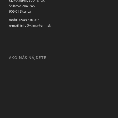
KLIMATERM, spol. s r.o.
Štúrova 2043/4A
909 01 Skalica
mobil: 0948 630 036
e-mail: info@klima-term.sk
AKO NÁS NÁJDETE