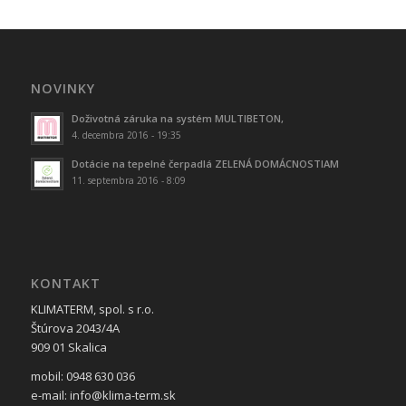
NOVINKY
Doživotná záruka na systém MULTIBETON,
4. decembra 2016 - 19:35
Dotácie na tepelné čerpadlá ZELENÁ DOMÁCNOSTIAM
11. septembra 2016 - 8:09
KONTAKT
KLIMATERM, spol. s r.o.
Štúrova 2043/4A
909 01 Skalica
mobil: 0948 630 036
e-mail: info@klima-term.sk