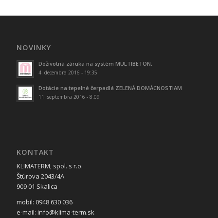
NOVINKY
Doživotná záruka na systém MULTIBETON,
4. decembra 2016 - 19:35
Dotácie na tepelné čerpadlá ZELENÁ DOMÁCNOSTIAM
11. septembra 2016 - 8:09
KONTAKT
KLIMATERM, spol. s r.o.
Štúrova 2043/4A
909 01 Skalica
mobil: 0948 630 036
e-mail: info@klima-term.sk