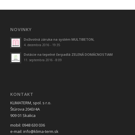
NOVINKY
Doživotná záruka na systém MULTIBETON,
4. decembra 2016 - 19:35
Dotácie na tepelné čerpadlá ZELENÁ DOMÁCNOSTIAM
11. septembra 2016 - 8:09
KONTAKT
KLIMATERM, spol. s r.o.
Štúrova 2043/4A
909 01 Skalica
mobil: 0948 630 036
e-mail: info@klima-term.sk