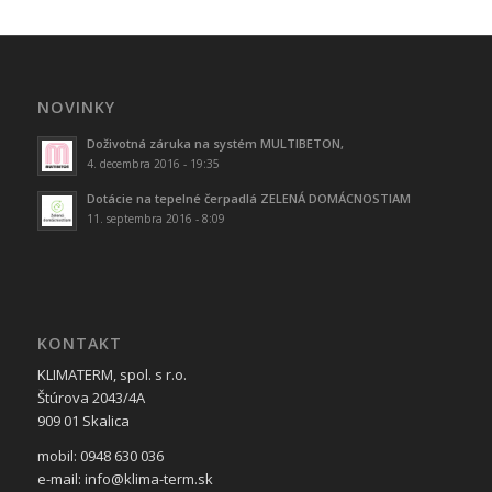
NOVINKY
Doživotná záruka na systém MULTIBETON,
4. decembra 2016 - 19:35
Dotácie na tepelné čerpadlá ZELENÁ DOMÁCNOSTIAM
11. septembra 2016 - 8:09
KONTAKT
KLIMATERM, spol. s r.o.
Štúrova 2043/4A
909 01 Skalica
mobil: 0948 630 036
e-mail: info@klima-term.sk