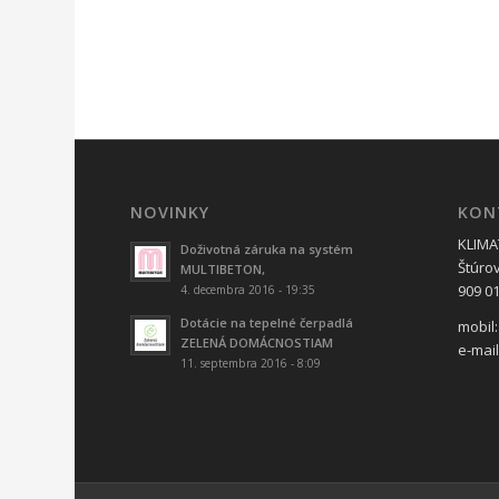
NOVINKY
KON
KLIMAT
Doživotná záruka na systém
Štúro
MULTIBETON,
909 01
4. decembra 2016 - 19:35
Dotácie na tepelné čerpadlá
mobil:
ZELENÁ DOMÁCNOSTIAM
e-mai
11. septembra 2016 - 8:09