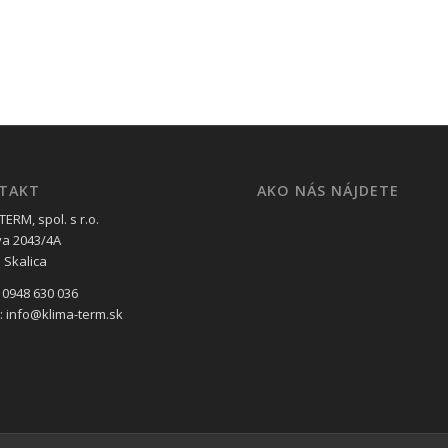
TAKT
AKO NÁS NÁJDETE
ERM, spol. s r.o.
va 2043/4A
 Skalica
 0948 630 036
l: info@klima-term.sk