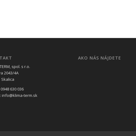
TAKT
AKO NÁS NÁJDETE
ERM, spol. s r.o.
va 2043/4A
 Skalica
 0948 630 036
l: info@klima-term.sk