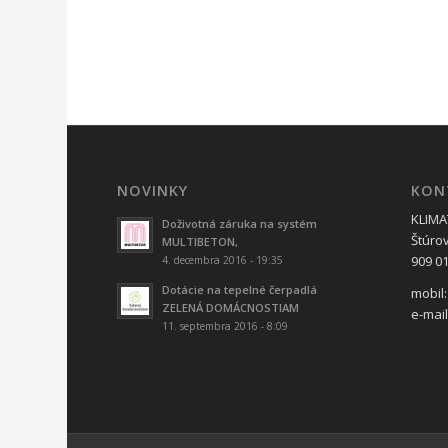
NOVINKY
KON
KLIMAT
Doživotná záruka na systém
Štúro
MULTIBETON,
909 01
4. decembra 2016 - 19:35
Dotácie na tepelné čerpadlá
mobil:
ZELENÁ DOMÁCNOSTIAM
e-mai
11. septembra 2016 - 8:09