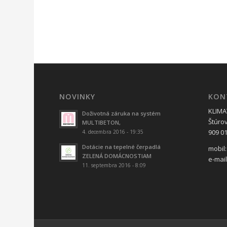
NOVINKY
KON
KLIMAT
Doživotná záruka na systém
Štúro
MULTIBETON,
909 01
4. decembra 2016 - 19:35
Dotácie na tepelné čerpadlá
mobil:
ZELENÁ DOMÁCNOSTIAM
e-mai
11. septembra 2016 - 8:09