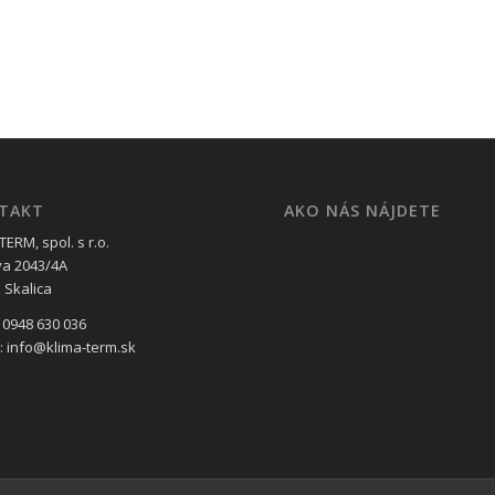
TAKT
AKO NÁS NÁJDETE
ERM, spol. s r.o.
va 2043/4A
 Skalica
 0948 630 036
l: info@klima-term.sk