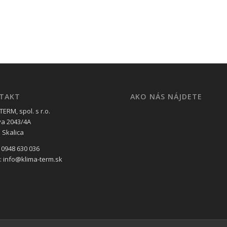
TAKT
AKO NÁS NÁJDETE
ERM, spol. s r.o.
va 2043/4A
 Skalica
 0948 630 036
l: info@klima-term.sk