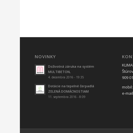
NOVINKY
KON
KLIMAT
Doživotná záruka na systém
Štúro
MULTIBETON,
909 01
4. decembra 2016 - 19:35
Dotácie na tepelné čerpadlá
mobil:
ZELENÁ DOMÁCNOSTIAM
e-mai
11. septembra 2016 - 8:09