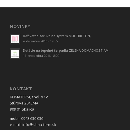
NOVINKY
Doživotná záruka na systém MULTIBETON,
4. decembra 2016 - 19:35
Dotácie na tepelné čerpadlá ZELENÁ DOMÁCNOSTIAM
11. septembra 2016 - 8:09
KONTAKT
KLIMATERM, spol. s r.o.
Štúrova 2043/4A
909 01 Skalica
mobil: 0948 630 036
e-mail: info@klima-term.sk