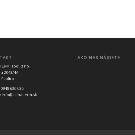
TAKT
AKO NÁS NÁJDETE
ERM, spol. s r.o.
va 2043/4A
 Skalica
 0948 630 036
l: info@klima-term.sk