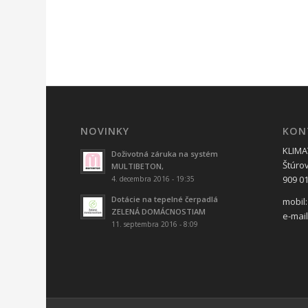
NOVINKY
KON
KLIMAT
Doživotná záruka na systém
Štúro
MULTIBETON,
909 01
4. decembra 2016 - 19:35
Dotácie na tepelné čerpadlá
mobil:
ZELENÁ DOMÁCNOSTIAM
e-mai
11. septembra 2016 - 8:09