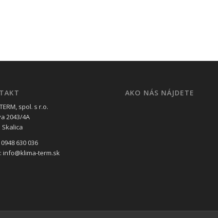
TAKT
AKO NÁS NÁJDETE
ERM, spol. s r.o.
va 2043/4A
 Skalica
 0948 630 036
l: info@klima-term.sk