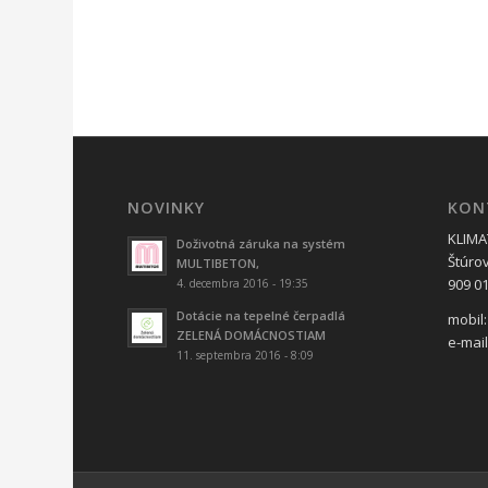
NOVINKY
KON
KLIMAT
Doživotná záruka na systém
Štúro
MULTIBETON,
909 01
4. decembra 2016 - 19:35
Dotácie na tepelné čerpadlá
mobil:
ZELENÁ DOMÁCNOSTIAM
e-mai
11. septembra 2016 - 8:09