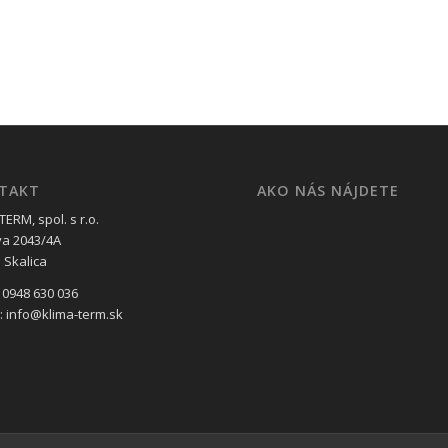
TAKT
AKO NÁS NÁJDETE
ERM, spol. s r.o.
va 2043/4A
 Skalica
 0948 630 036
l: info@klima-term.sk